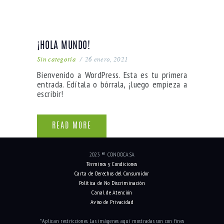
¡HOLA MUNDO!
Sin categoría
26 enero, 2021
Bienvenido a WordPress. Esta es tu primera
entrada. Edítala o bórrala, ¡luego empieza a
escribir!
READ MORE
2023 ® CONDOCASA
Términos y Condiciones
Carta de Derechos del Consumidor
Política de No Discriminación
Canal de Atención
Aviso de Privacidad
*Aplican restricciones. Las imágenes aquí mostradas son con fines