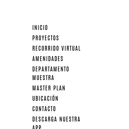
INICIO
PROYECTOS
RECORRIDO VIRTUAL
AMENIDADES
DEPARTAMENTO
MUESTRA
MASTER PLAN
AMENIDADES
UBICACIÓN
Grazia está planeado desde la
CONTACTO
funcionalidad para vivir en una
DESCARGA NUESTRA
atmósfera sofisticada, tranquila y
APP